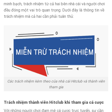
minh bạch, trách nhiệm từ cả hai bên nhà cái và người chơi
đều đóng một vai trò quan trọng. Dưới đây là thông tin về
trách nhiệm mà cả hai cần phải tuân thủ:
Các trách nhiệm kèm theo của nhà cái Hitclub và thành viên
tham gia
Trách nhiệm thành viên Hitclub khi tham gia cá cược
Với những người chơi đam mê cá cược trực tuyến, sự cần