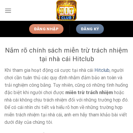
Skip
to
content
ĐĂNG NHẬP
ĐĂNG KÝ
Nắm rõ chính sách miễn trừ trách nhiệm
tại nhà cái Hitclub
Khi tham gia hoạt động cá cược tại nhà cái
Hitclub
, người
chơi cần tuân thủ các quy định nhằm đảm bảo an toàn và
trải nghiệm công bằng. Tuy nhiên, cũng có những tình huống
đặc biệt khi người chơi được
miễn trừ trách nhiệm
hoặc
nhà cái không chịu trách nhiệm đối với những trường hợp đó.
Để có cái nhìn chi tiết và hiểu rõ hơn về những trường hợp
miễn trách nhiệm tại nhà cái, anh em hãy tham khảo bài viết
dưới đây của chúng tôi.