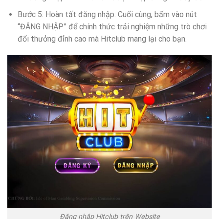
Bước 5: Hoàn tất đăng nhập: Cuối cùng, bấm vào nút
“ĐĂNG NHẬP” để chính thức trải nghiệm những trò chơi
đổi thưởng đỉnh cao mà Hitclub mang lại cho bạn.
Đăng nhập Hitclub trên Website