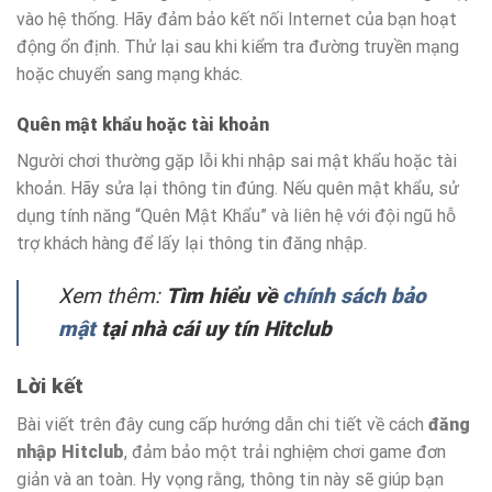
vào hệ thống. Hãy đảm bảo kết nối Internet của bạn hoạt
động ổn định. Thử lại sau khi kiểm tra đường truyền mạng
hoặc chuyển sang mạng khác.
Quên mật khẩu hoặc tài khoản
Người chơi thường gặp lỗi khi nhập sai mật khẩu hoặc tài
khoản. Hãy sửa lại thông tin đúng. Nếu quên mật khẩu, sử
dụng tính năng “Quên Mật Khẩu” và liên hệ với đội ngũ hỗ
trợ khách hàng để lấy lại thông tin đăng nhập.
Xem thêm:
Tìm hiểu về
chính sách bảo
mật
tại nhà cái uy tín Hitclub
Lời kết
Bài viết trên đây cung cấp hướng dẫn chi tiết về cách
đăng
nhập Hitclub
, đảm bảo một trải nghiệm chơi game đơn
giản và an toàn. Hy vọng rằng, thông tin này sẽ giúp bạn