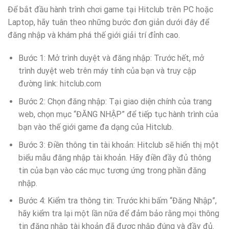
Để bắt đầu hành trình chơi game tại Hitclub trên PC hoặc
Laptop, hãy tuân theo những bước đơn giản dưới đây để
đăng nhập và khám phá thế giới giải trí đỉnh cao.
Bước 1: Mở trình duyệt và đăng nhập: Trước hết, mở
trình duyệt web trên máy tính của bạn và truy cập
đường link:
hitclub.com
Bước 2: Chọn đăng nhập: Tại giao diện chính của trang
web, chọn mục “ĐĂNG NHẬP” để tiếp tục hành trình của
bạn vào thế giới game đa dạng của Hitclub.
Bước 3: Điền thông tin tài khoản: Hitclub sẽ hiển thị một
biểu mẫu đăng nhập tài khoản. Hãy điền đầy đủ thông
tin của bạn vào các mục tương ứng trong phần đăng
nhập.
Bước 4: Kiểm tra thông tin: Trước khi bấm “Đăng Nhập”,
hãy kiểm tra lại một lần nữa để đảm bảo rằng mọi thông
tin đăng nhập tài khoản đã được nhập đúng và đầy đủ.