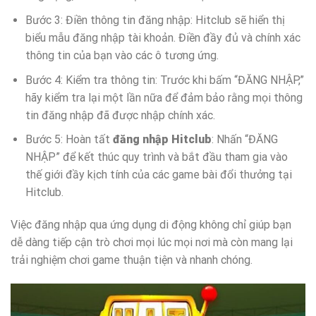
Bước 3: Điền thông tin đăng nhập: Hitclub sẽ hiển thị
biểu mẫu đăng nhập tài khoản. Điền đầy đủ và chính xác
thông tin của bạn vào các ô tương ứng.
Bước 4: Kiểm tra thông tin: Trước khi bấm “ĐĂNG NHẬP,”
hãy kiểm tra lại một lần nữa để đảm bảo rằng mọi thông
tin đăng nhập đã được nhập chính xác.
Bước 5: Hoàn tất
đăng nhập Hitclub
: Nhấn “ĐĂNG
NHẬP” để kết thúc quy trình và bắt đầu tham gia vào
thế giới đầy kịch tính của các game bài đổi thưởng tại
Hitclub.
Việc đăng nhập qua ứng dụng di động không chỉ giúp bạn
dễ dàng tiếp cận trò chơi mọi lúc mọi nơi mà còn mang lại
trải nghiệm chơi game thuận tiện và nhanh chóng.