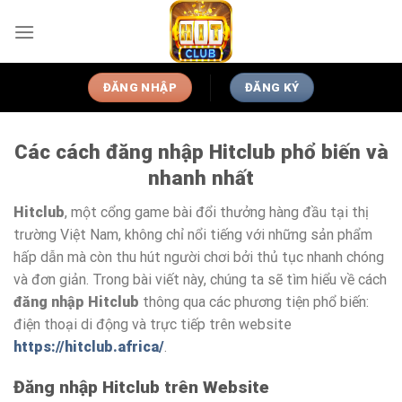
Skip
to
content
ĐĂNG NHẬP
ĐĂNG KÝ
Các cách đăng nhập Hitclub phổ biến và
nhanh nhất
Hitclub
, một cổng game bài đổi thưởng hàng đầu tại thị
trường Việt Nam, không chỉ nổi tiếng với những sản phẩm
hấp dẫn mà còn thu hút người chơi bởi thủ tục nhanh chóng
và đơn giản. Trong bài viết này, chúng ta sẽ tìm hiểu về cách
đăng nhập Hitclub
thông qua các phương tiện phổ biến:
điện thoại di động và trực tiếp trên website
https://hitclub.africa/
.
Đăng nhập Hitclub trên Website